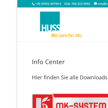
+49 35952 49790-0
USA:
760-322-5692
info@h
Info Center
Hier finden Sie alle Download